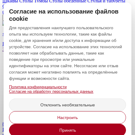
Шкафы
Столы
Тумбы
Столы обеденные
Стулья и табуреты
Столы классные
Вешалки, полки, зеркало
Для оружия
Для
Согласие на использование файлов
служебного жилья
Складная мебель
Кровати
Мягкая мебель
#СО скидкой
cookie
#хиты продаж
#Новинки
Для предоставления наилучшего пользовательского
«Стол обеденный раскладной»
опыта мы используем технологии, такие как файлы
cookie, для хранения и/или доступа к информации об
По запросу
Купить
устройстве. Согласие на использование этих технологий
Загрузить еще
Свернуть
позволяет нам обрабатывать данные, такие как
поведение при просмотре или уникальные
Главная
Мебель на заказ
идентификаторы на этом сайте. Несогласие или отзыв
Услуги
согласия может негативно повлиять на определённые
О компании
функции и возможности сайта.
Доставка и оплата
Новости|статьи
Политика конфиденциальности
Согласие на обработку персональных данных
Контакты
Акционные товары
Новинки
Отклонить необязательные
Популярные товары
Настроить
8 800 600 15 66
8 (8453) 74-31-41
Emkor-mebel@mail.ru
Политика конфиденциальности
Согласие на обработку
Принять
персональных данных