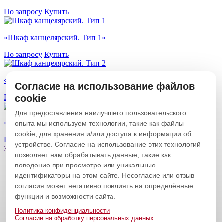
По запросу
Купить
«Шкаф канцелярский. Тип 1»
По запросу
Купить
«Шкаф канцелярский. Тип 2»
Согласие на использование файлов
По запросу
cookie
Купить
Для предоставления наилучшего пользовательского
«Шкаф канцелярский. Тип 3»
опыта мы используем технологии, такие как файлы
cookie, для хранения и/или доступа к информации об
По запросу
Купить
устройстве. Согласие на использование этих технологий
Загрузить еще
Свернуть
позволяет нам обрабатывать данные, такие как
поведение при просмотре или уникальные
Главная
Мебель на заказ
идентификаторы на этом сайте. Несогласие или отзыв
Услуги
согласия может негативно повлиять на определённые
О компании
функции и возможности сайта.
Доставка и оплата
Новости|статьи
Политика конфиденциальности
Согласие на обработку персональных данных
Контакты