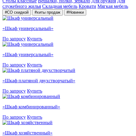
Столы классные
Вешалки, полки, зеркало
Для оружия
Для
служебного жилья
Складная мебель
Кровати
Мягкая мебель
#СО скидкой
#хиты продаж
#Новинки
«Шкаф универсальный»
По запросу
Купить
«Шкаф универсальный»
По запросу
Купить
«Шкаф платяной двухстворчатый»
По запросу
Купить
«Шкаф комбинированный»
По запросу
Купить
«Шкаф хозяйственный»