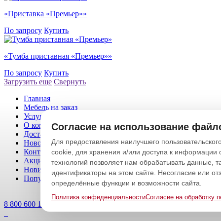
«Приставка «Премьер»»
По запросу
Купить
«Тумба приставная «Премьер»»
По запросу
Купить
Загрузить еще
Свернуть
Главная
Мебель на заказ
Услуги
О компании
Согласие на использование файло
Доставка и оплата
Для предоставления наилучшего пользовательского
Новости|статьи
Контакты
cookie, для хранения и/или доступа к информации 
Акционные товары
технологий позволяет нам обрабатывать данные, т
Новинки
идентификаторы на этом сайте. Несогласие или от
Популярные товары
определённые функции и возможности сайта.
Политика конфиденциальности
Согласие на обработку 
8 800 600 15 66
8 (8453) 74-31-41
Emkor-mebel@mail.ru
Политик